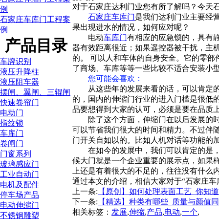
对于石家庄达利门业您有所了解吗？今天
例
石家庄车库门
是我们达利门业主要经
石家庄车库门工程案
果出现进水的情况，如何应对呢？
例
电动
车库门
有相应的应急锁的，具有
产品目录
器有效距离很近；如果遥控器被干扰，主
的。 可以人和车体的自身安全。它的零
车牌识别
了商场、车库等等一些比较不适合安装小
液压升降柱
您可能会喜欢：
液压阻车器
从这些年的发展来看的话，可以肯定
摆闸、翼闸、三辊闸
的，国内的伸缩门行业的进入门槛是很低
快速卷帘门
品要想得到大家的认可，必须是要在品质
电动门
除了这个方面，伸缩门在以后发展的
指纹锁
可以节省我们很大的时间和精力。不过伴
车库门
门开关自如以的。比如人机对话等功能的
卷闸门
在如今的发展中，我们可以肯定的是
门窗系列
候大门就是一个企业重要的展示点，如果
玻璃感应门
上还是有着很大的不足的，往往没有什么
工业自动门
通过本文的介绍，相信大家对于“石家庄车
电机及配件
上一条:
【原创】如何处理表面工艺_你知
停车场产品
下一条:
【精选】种类有哪些_质量与颜值
电动伸缩门
相关标签：
发展
,
伸缩
,
产品
,
电动
,
一个
,
不锈钢雕塑