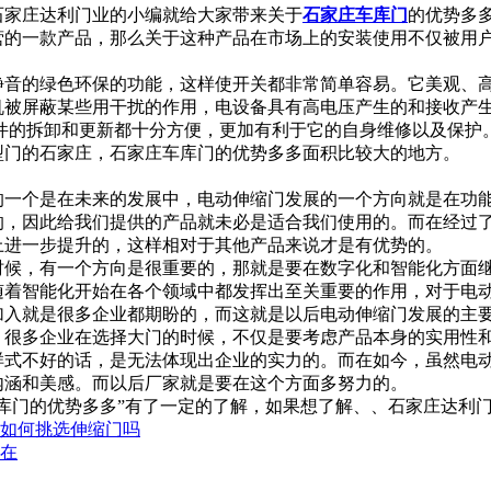
石家庄达利门业的小编就给大家带来关于
石家庄车库门
的优势多
营的一款产品，那么关于这种产品在市场上的安装使用不仅被用
静音的绿色环保的功能，这样使开关都非常简单容易。它美观、
机被屏蔽某些用干扰的作用，电设备具有高电压产生的和接收产
部件的拆卸和更新都十分方便，更加有利于它的自身维修以及保护
型门的石家庄，石家庄车库门的优势多多面积比较大的地方。
的一个是在未来的发展中，电动伸缩门发展的一个方向就是在功
的，因此给我们提供的产品就未必是适合我们使用的。而在经过
上进一步提升的，这样相对于其他产品来说才是有优势的。
时候，有一个方向是很重要的，那就是要在数字化和智能化方面
随着智能化开始在各个领域中都发挥出至关重要的作用，对于电
加入就是很多企业都期盼的，而这就是以后电动伸缩门发展的主
，很多企业在选择大门的时候，不仅是要考虑产品本身的实用性
样式不好的话，是无法体现出企业的实力的。而在如今，虽然电
内涵和美感。而以后厂家就是要在这个方面多努力的。
库门的优势多多”有了一定的了解，如果想了解、、石家庄达利
道如何挑选伸缩门吗
同在