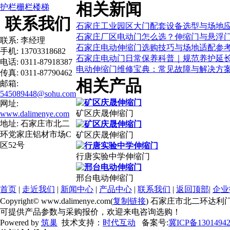
相关新闻
护栏栅栏楼梯
联系我们
石家庄工业园区大门配套设备选型与场地
石家庄厂区电动门怎么选？伸缩门与悬浮
联系: 李经理
石家庄电动伸缩门选购技巧与场地适配参
手机: 13703318682
石家庄电动门日常保养科普｜规范养护延
电话: 0311-87918387
电动伸缩门维修宝典：常见故障与解决方
传真: 0311-87790462
相关产品
邮箱:
545089448@sohu.com
网址:
矿区庆晟伸缩门
www.dalimenye.com
地址: 石家庄市北二
环党家庄铝材市场C
矿区庆晟伸缩门
区52号
行唐实验中学伸缩门
邢台电动伸缩门
首页
|
走近我们
|
新闻中心
|
产品中心
|
联系我们
|
返回顶部
|
企业
Copyright© www.dalimenye.com(
复制链接
) 石家庄市北二环达利
可提供产品参数与采购报价，欢迎来电咨询选购！
Powered by
筑巢
技术支持：
时代互动
备案号:
冀ICP备1301494