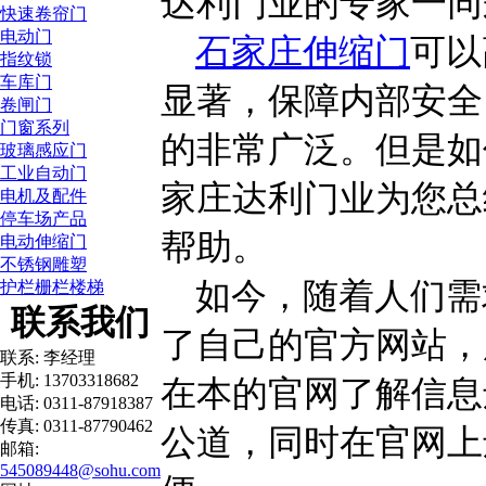
达利门业的专家一同
快速卷帘门
电动门
石家庄伸缩门
可以
指纹锁
车库门
显著，保障内部安全
卷闸门
门窗系列
的非常广泛。但是如
玻璃感应门
工业自动门
家庄达利门业为您总
电机及配件
停车场产品
帮助。
电动伸缩门
不锈钢雕塑
如今，随着人们需
护栏栅栏楼梯
联系我们
了自己的官方网站，
联系: 李经理
手机: 13703318682
在本的官网了解信息
电话: 0311-87918387
传真: 0311-87790462
公道，同时在官网上
邮箱:
545089448@sohu.com