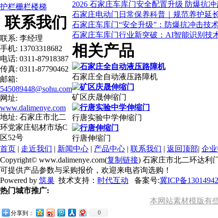
2026 石家庄车库门安全配置升级 防爆抗
护栏栅栏楼梯
石家庄电动门日常保养科普｜规范养护延
联系我们
石家庄车库门“安全升级”：防爆抗冲击技
石家庄车库门行业新突破：AI智能识别技术
联系: 李经理
相关产品
手机: 13703318682
电话: 0311-87918387
传真: 0311-87790462
石家庄全自动液压路障机
邮箱:
545089448@sohu.com
矿区庆晟伸缩门
网址:
www.dalimenye.com
地址: 石家庄市北二
行唐实验中学伸缩门
环党家庄铝材市场C
区52号
行唐伸缩门
首页
|
走近我们
|
新闻中心
|
产品中心
|
联系我们
|
返回顶部
|
企业
Copyright© www.dalimenye.com(
复制链接
) 石家庄市北二环达利
可提供产品参数与采购报价，欢迎来电咨询选购！
Powered by
筑巢
技术支持：
时代互动
备案号:
冀ICP备1301494
热门城市推广:
本网站素材模版有些来
0
分享到：