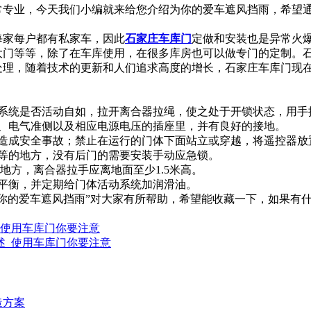
常专业，今天我们小编就来给您介绍为你的爱车遮风挡雨，希望
每家每户都有私家车，因此
石家庄车库门
定做和安装也是异常火
大门等等，除了在车库使用，在很多库房也可以做专门的定制。
处理，随着技术的更新和人们追求高度的增长，石家庄车库门现
动系统是否活动自如，拉开离合器拉绳，使之处于开锁状态，用手
准、电气准侧以及相应电源电压的插座里，并有良好的接地。
免造成安全事故；禁止在运行的门体下面站立或穿越，将遥控器放
扰等的地方，没有后门的需要安装手动应急锁。
的地方，离合器拉手应离地面至少1.5米高。
否平衡，并定期给门体活动系统加润滑油。
你的爱车遮风挡雨”对大家有所帮助，希望能收藏一下，如果有
_使用车库门你要注意
述_使用车库门你要注意
造方案