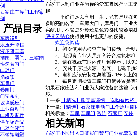
石家庄达利门业在为你的爱车遮风挡雨非
例
解
石家庄车库门工程案
一个好门足以享用一生，尤其是现在
例
多响亮的名字，车库大门，库房门，工业
产品目录
实耐用，不管是外形还是色彩都比较容易
便捷又贴心
使得使用中也更加的便捷。
车牌识别
欢迎您阅读
：
液压升降柱
1、初次使用先检查车库门传动、滑
液压阻车器
2、电源有专业人员介入符合建筑标
摆闸、翼闸、三辊闸
3、请在视线范围内使用遥控器，以
快速卷帘门
4、安装于原理火源、湿气、电磁干
电动门
5、电机应该安装在离地面2.1米以上
指纹锁
6、每月定期检查车库门扭簧装置是
车库门
如果石家庄达利门业为大家准备的这篇“为
卷闸门
步。
门窗系列
上一条:
【精选】购买需谨慎，选购有妙招
玻璃感应门
下一条:
【精选】石家庄电动门工作原理简
工业自动门
相关标签：
车库
,
车库门
,
系统
,
石家庄
,
安装
,
电机及配件
相关新闻
停车场产品
电动伸缩门
石家庄小区出入口智能门禁与门业配套改
不锈钢雕塑